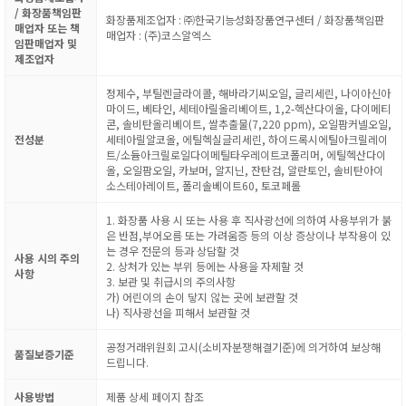
/ 화장품책임판
화장품제조업자 : ㈜한국기능성화장품연구센터 / 화장품책임판
매업자 또는 책
매업자 : (주)코스알엑스
임판매업자 및
제조업자
정제수, 부틸렌글라이콜, 해바라기씨오일, 글리세린, 나이아신아
마이드, 베타인, 세테아릴올리베이트, 1,2-헥산다이올, 다이메티
콘, 솔비탄올리베이트, 쌀추출물(7,220 ppm), 오일팜커넬오일,
전성분
세테아릴알코올, 에틸헥실글리세린, 하이드록시에틸아크릴레이
트/소듐아크릴로일다이메틸타우레이트코폴리머, 에틸헥산다이
올, 오일팜오일, 카보머, 알지닌, 잔탄검, 알란토인, 솔비탄아이
소스테아레이트, 폴리솔베이트60, 토코페롤
1. 화장품 사용 시 또는 사용 후 직사광선에 의하여 사용부위가 붉
은 반점,부어오름 또는 가려움증 등의 이상 증상이나 부작용이 있
는 경우 전문의 등과 상담할 것
사용 시의 주의
2. 상처가 있는 부위 등에는 사용을 자제할 것
사항
3. 보관 및 취급시의 주의사항
가) 어린이의 손이 닿지 않는 곳에 보관할 것
나) 직사광선을 피해서 보관할 것
공정거래위원회 고시(소비자분쟁해결기준)에 의거하여 보상해
품질보증기준
드립니다.
사용방법
제품 상세 페이지 참조