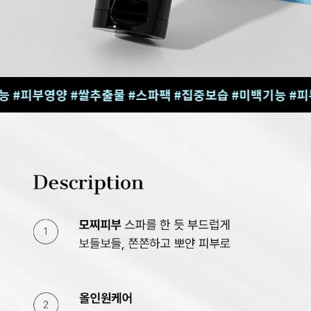
양 #쌀추출물 #스파팩 #집중보습 #미백기능 #피부영양 #