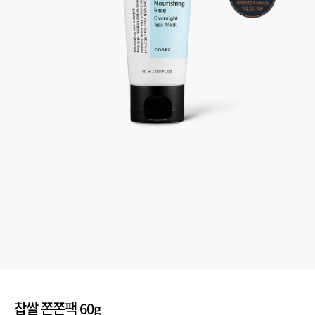
찹쌀 쫀쫀팩 60g