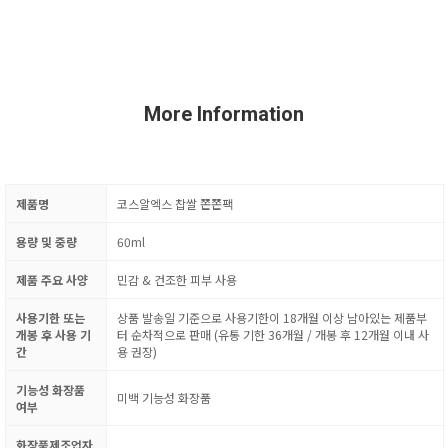
More Information
제품명
코스알엑스 찹쌀 쫀쫀팩
용량 및 중량
60ml
제품 주요 사양
민감 & 건조한 피부 사용
사용기한 또는
상품 발송일 기준으로 사용기한이 18개월 이상 남아있는 제품부
개봉 후 사용 기
터 순차적으로 판매 (유통 기한 36개월 / 개봉 후 12개월 이내 사
간
용 권장)
기능성 화장품
미백 기능성 화장품
여부
화장품제조업자