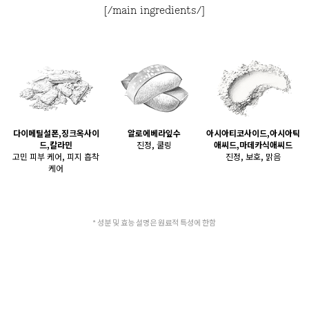
[/main ingredients/]
다이메틸설폰,징크옥사이
알로에베라잎수
아시아티코사이드,아시아틱
드,칼라민
진정, 쿨링
애씨드,마데카식애씨드
고민 피부 케어, 피지 흡착
진정, 보호, 맑음
케어
* 성분 및 효능 설명은 원료적 특성에 한함