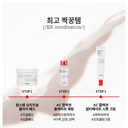
최고 짝꿍템
[/RX coordination/]
STEP 1
STEP 2
STEP 3
원스텝 오리지널
AC 컬렉션
AC 컬렉션
클리어 패드
블레미쉬 세럼
얼티메이트 스팟 크림
#각질패드
#센자극엔저자극
#콕찍어저격
#심플패드
#미백,진정,장벽
#진정쿨링크림