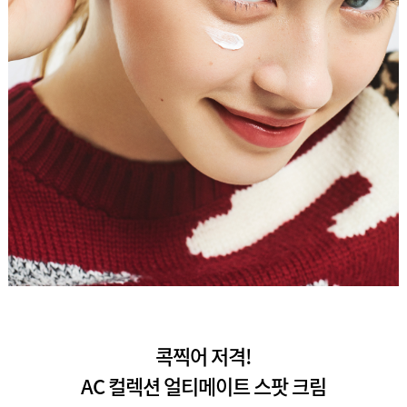
콕찍어 저격!
AC 컬렉션 얼티메이트 스팟 크림