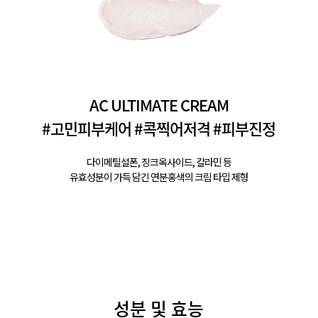
AC ULTIMATE CREAM
#고민피부케어 #콕찍어저격 #피부진정
다이메틸설폰, 징크옥사이드, 칼라민 등
유효성분이 가득 담긴 연분홍색의 크림 타입 제형
성분 및 효능