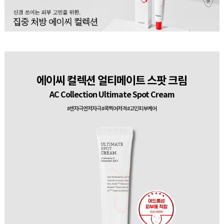
에이씨 컬렉션 얼티메이트 스팟 크림
AC Collection Ultimate Spot Cream
#센자극엔저자극 #콕찍어저격 #고민피부케어