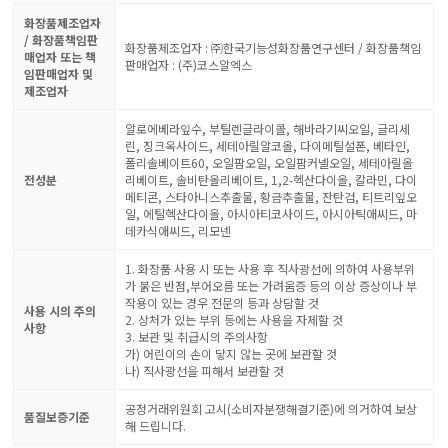
화장품제조업자
/ 화장품책임판
화장품제조업자 : ㈜한국기능성화장품연구센터 / 화장품책임
매업자 또는 책
판매업자 : (주)코스알엑스
임판매업자 및
제조업자
알로에베라잎수, 부틸렌글라이콜, 해바라기씨오일, 글리세
린, 징크옥사이드, 세테아릴알코올, 다이메틸설폰, 베타인,
폴리솔베이트60, 오일팜오일, 오일팜커넬오일, 세테아릴올
전성분
리베이트, 솔비탄올리베이트, 1,2-헥산다이올, 칼라민, 다이
메티콘, 스타아니스추출물, 황금추출물, 잔탄검, 티트리잎오
일, 에틸헥산다이올, 아시아티코사이드, 아시아틱애씨드, 마
데카식애씨드, 리모넨
1. 화장품 사용 시 또는 사용 후 직사광선에 의하여 사용부위
가 붉은 반점,부어오름 또는 가려움증 등의 이상 증상이나 부
작용이 있는 경우 전문의 등과 상담할 것
사용 시의 주의
2. 상처가 있는 부위 등에는 사용을 자제할 것
사항
3. 보관 및 취급시의 주의사항
가) 어린이의 손이 닿지 않는 곳에 보관할 것
나) 직사광선을 피해서 보관할 것
공정거래위원회 고시(소비자분쟁해결기준)에 의거하여 보상
품질보증기준
해 드립니다.