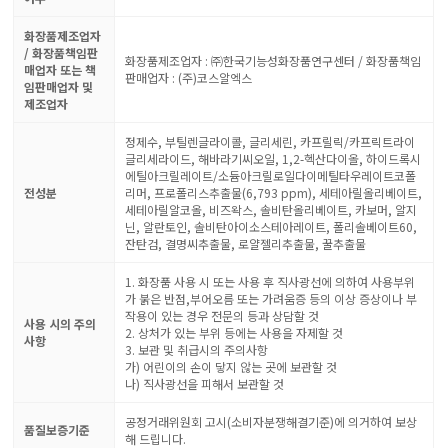
화장품제조업자
/ 화장품책임판
화장품제조업자 : ㈜한국기능성화장품연구센터 / 화장품책임
매업자 또는 책
판매업자 : (주)코스알엑스
임판매업자 및
제조업자
정제수, 부틸렌글라이콜, 글리세린, 카프릴릭/카프릭트라이
글리세라이드, 해바라기씨오일, 1,2-헥산다이올, 하이드록시
에틸아크릴레이트/소듐아크릴로일다이메틸타우레이트코폴
전성분
리머, 프로폴리스추출물(6,793 ppm), 세테아릴올리베이트,
세테아릴알코올, 비즈왁스, 솔비탄올리베이트, 카보머, 알지
닌, 알란토인, 솔비탄아이소스테아레이트, 폴리솔베이트60,
잔탄검, 결명씨추출물, 로얄젤리추출물, 꿀추출물
1. 화장품 사용 시 또는 사용 후 직사광선에 의하여 사용부위
가 붉은 반점,부어오름 또는 가려움증 등의 이상 증상이나 부
작용이 있는 경우 전문의 등과 상담할 것
사용 시의 주의
2. 상처가 있는 부위 등에는 사용을 자제할 것
사항
3. 보관 및 취급시의 주의사항
가) 어린이의 손이 닿지 않는 곳에 보관할 것
나) 직사광선을 피해서 보관할 것
공정거래위원회 고시(소비자분쟁해결기준)에 의거하여 보상
품질보증기준
해 드립니다.