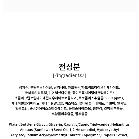
전성분
[/ingredients/]
정제수, 부틸렌글라이콜, 글리세린, 카프릴릭/카프릭트라이글리세라이드,
해바라기씨오일, 1,2-헥산다이올, 하이드록시에틸아크릴레이트/
소듐아크릴로일다이메틸타우레이트코폴리머, 프로폴리스추출물(6,793 ppm),
세테아릴올리베이트, 세테아릴알코올, 비즈왁스, 솔비탄올리베이트, 카보머, 알지닌,
알란토인, 솔비탄아이소스테아레이트, 폴리솔베이트60, 잔탄검, 결명씨추출물,
로얄젤리추출물, 꿀추출물
Water, Butylene Glycol, Glycerin, Caprylic/Capric Triglyceride, Helianthus
Annuus (Sunflower) Seed Oil, 1,2-Hexanediol, Hydroxyethyl
Acrylate/Sodium Acryloyldimethyl Taurate Copolymer, Propolis Extract,