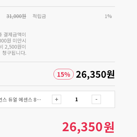
31,000원
적립금
1%
총 결제금액이
,000원 미만시
 2,500원이
청구됩니다.
26,350
원
15
%
어드벤스드 스네일 래디언스 듀얼 에센스 80ml
26,350
원