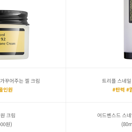
 가꾸어주는 젤 크림
트리플 스네일
#올인원
#탄력 #
인원 크림
어드벤스드 스네
000원)
(80m