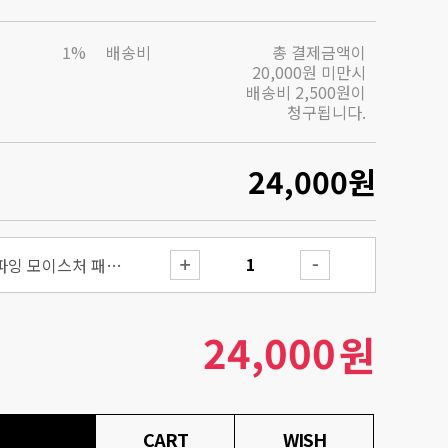
1%
배송비
총 결제금액이
20,000원 미만시
배송비 2,500원이
청구됩니다.
24,000
원
원스텝 오리지널 클래리파잉 모이스처 패드 100매
24,000
원
CART
WISH