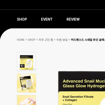
SHOP
EVENT
REVIEW
HOME
>
SHOP
>
피부 고민 별
>
수분/보습
>
어드벤스드 스네일 뮤신 글래