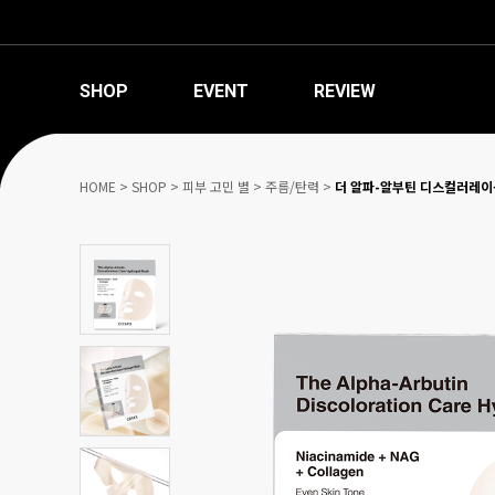
SHOP
EVENT
REVIEW
HOME
>
SHOP
>
피부 고민 별
>
주름/탄력
>
더 알파-알부틴 디스컬러레이