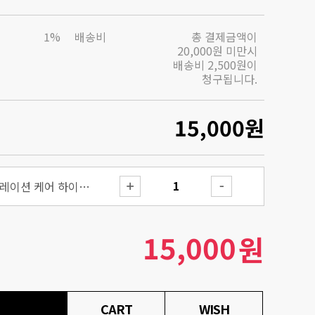
1%
배송비
총 결제금액이
20,000원 미만시
배송비 2,500원이
청구됩니다.
15,000
원
더 알파-알부틴 디스컬러레이션 케어 하이드로겔 마스크 3매입
15,000
원
CART
WISH