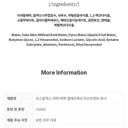
[/ingredients/]
미네랄워터, 흰버드나무껍질수, 사과수, 부틸렌글라이콜, 1,2-헥산다이올,
소듐락테이트, 글라이콜릭애씨드, 베타인살리실레이트, 알란토인, 판테놀,
에틸헥산다이올
Water, Salix Alba (Willow) Bark Water, Pyrus Malus (Apple) Fruit Water,
Butylene Glycol, 1,2-Hexanediol, Sodium Lactate, Glycolic Acid, Betaine
Salicylate, Allantoin, Panthenol, Ethyl Hexanediol
More Information
제품명
코스알엑스 아하/바하 클래리파잉 트리트먼트 토너
용량 및 중량
150ml
제품 주요 사양
모든 피부 사용