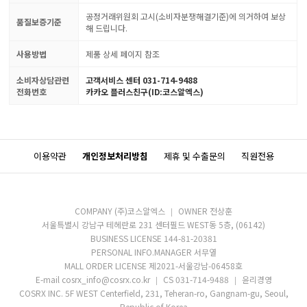
공정거래위원회 고시(소비자분쟁해결기준)에 의거하여 보상
품질보증기준
해 드립니다.
사용방법
제품 상세 페이지 참조
소비자상담관련
고객서비스 센터 031-714-9488
전화번호
카카오 플러스친구(ID:코스알엑스)
이용약관
개인정보처리방침
제휴 및 수출문의
직원전용
COMPANY (주)코스알엑스
OWNER 전상훈
서울특별시 강남구 테헤란로 231 센터필드 WEST동 5층, (06142)
BUSINESS LICENSE 144-81-20381
PERSONAL INFO.MANAGER 서무열
MALL ORDER LICENSE 제2021-서울강남-06458호
E-mail cosrx_info@cosrx.co.kr
CS 031-714-9488
윤리경영
COSRX INC. 5F WEST Centerfield, 231, Teheran-ro, Gangnam-gu, Seoul,
Republic of Korea