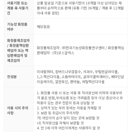
사용기한 또는
상품 발송일 기준으로 사용기한이 18개월 이상 남아있는 제
개봉 후 사용기
품부터 순차적으로 판매 (유통 기한 36개월 / 개봉 후 12개월
간
이내 사용 권장)
기능성 화장품
해당없음
여부
화장품제조업자
/ 화장품책임판
화장품제조업자 : ㈜한국기능성화장품연구센터 / 화장품책임
매업자 또는 책
판매업자 : (주)코스알엑스
임판매업자 및
제조업자
미네랄워터, 흰버드나무껍질수, 사과수, 부틸렌글라이콜,
전성분
1,2-헥산다이올, 소듐락테이트, 글라이콜릭애씨드, 베타인살
리실레이트, 알란토인, 판테놀, 에틸헥산다이올
1. 화장품 사용 시 또는 사용 후 직사광선에 의하여 사용부위
가 붉은 반점,부어오름 또는 가려움증 등의 이상 증상이나 부
작용이 있는 경우 전문의 등과 상담할 것
사용 시의 주의
2. 상처가 있는 부위 등에는 사용을 자제할 것
사항
3. 보관 및 취급시의 주의사항
가) 어린이의 손이 닿지 않는 곳에 보관할 것
나) 직사광선을 피해서 보관할 것
4. 만 3세 이하 어린이에게는 사용하지 말 것