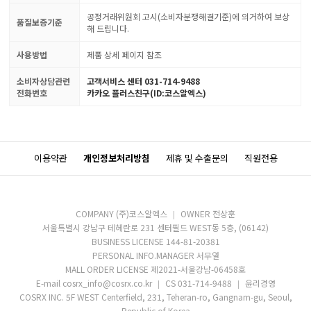
공정거래위원회 고시(소비자분쟁해결기준)에 의거하여 보상
품질보증기준
해 드립니다.
사용방법
제품 상세 페이지 참조
소비자상담관련
고객서비스 센터 031-714-9488
전화번호
카카오 플러스친구(ID:코스알엑스)
이용약관
개인정보처리방침
제휴 및 수출문의
직원전용
COMPANY (주)코스알엑스
OWNER 전상훈
서울특별시 강남구 테헤란로 231 센터필드 WEST동 5층, (06142)
BUSINESS LICENSE 144-81-20381
PERSONAL INFO.MANAGER 서무열
MALL ORDER LICENSE 제2021-서울강남-06458호
E-mail cosrx_info@cosrx.co.kr
CS 031-714-9488
윤리경영
COSRX INC. 5F WEST Centerfield, 231, Teheran-ro, Gangnam-gu, Seoul,
Republic of Korea