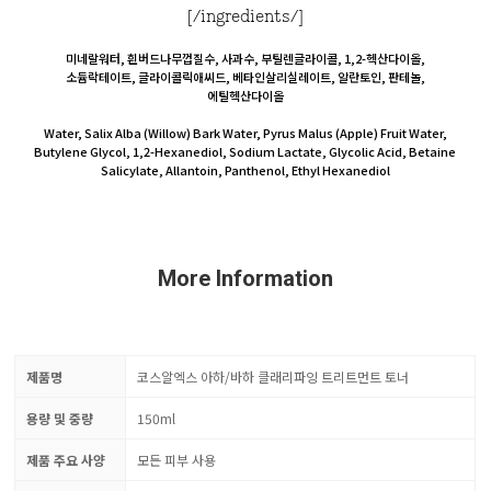
[/ingredients/]
미네랄워터, 흰버드나무껍질수, 사과수, 부틸렌글라이콜, 1,2-헥산다이올,
소듐락테이트, 글라이콜릭애씨드, 베타인살리실레이트, 알란토인, 판테놀,
에틸헥산다이올
Water, Salix Alba (Willow) Bark Water, Pyrus Malus (Apple) Fruit Water,
Butylene Glycol, 1,2-Hexanediol, Sodium Lactate, Glycolic Acid, Betaine
Salicylate, Allantoin, Panthenol, Ethyl Hexanediol
More Information
제품명
코스알엑스 아하/바하 클래리파잉 트리트먼트 토너
용량 및 중량
150ml
제품 주요 사양
모든 피부 사용