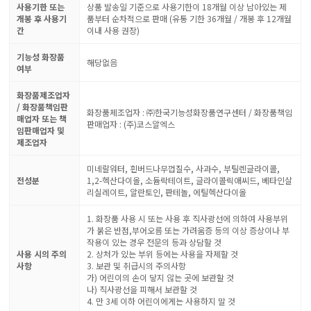
사용기한 또는
상품 발송일 기준으로 사용기한이 18개월 이상 남아있는 제
개봉 후 사용기
품부터 순차적으로 판매 (유통 기한 36개월 / 개봉 후 12개월
간
이내 사용 권장)
기능성 화장품
해당없음
여부
화장품제조업자
/ 화장품책임판
화장품제조업자 : ㈜한국기능성화장품연구센터 / 화장품책임
매업자 또는 책
판매업자 : (주)코스알엑스
임판매업자 및
제조업자
미네랄워터, 흰버드나무껍질수, 사과수, 부틸렌글라이콜,
전성분
1,2-헥산다이올, 소듐락테이트, 글라이콜릭애씨드, 베타인살
리실레이트, 알란토인, 판테놀, 에틸헥산다이올
1. 화장품 사용 시 또는 사용 후 직사광선에 의하여 사용부위
가 붉은 반점,부어오름 또는 가려움증 등의 이상 증상이나 부
작용이 있는 경우 전문의 등과 상담할 것
사용 시의 주의
2. 상처가 있는 부위 등에는 사용을 자제할 것
사항
3. 보관 및 취급시의 주의사항
가) 어린이의 손이 닿지 않는 곳에 보관할 것
나) 직사광선을 피해서 보관할 것
4. 만 3세 이하 어린이에게는 사용하지 말 것