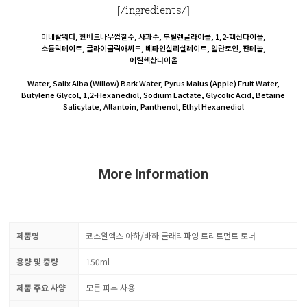
[/ingredients/]
미네랄워터, 흰버드나무껍질수, 사과수, 부틸렌글라이콜, 1,2-헥산다이올,
소듐락테이트, 글라이콜릭애씨드, 베타인살리실레이트, 알란토인, 판테놀,
에틸헥산다이올
Water, Salix Alba (Willow) Bark Water, Pyrus Malus (Apple) Fruit Water,
Butylene Glycol, 1,2-Hexanediol, Sodium Lactate, Glycolic Acid, Betaine
Salicylate, Allantoin, Panthenol, Ethyl Hexanediol
More Information
제품명
코스알엑스 아하/바하 클래리파잉 트리트먼트 토너
용량 및 중량
150ml
제품 주요 사양
모든 피부 사용