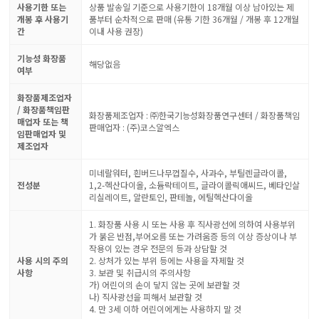
사용기한 또는
상품 발송일 기준으로 사용기한이 18개월 이상 남아있는 제
개봉 후 사용기
품부터 순차적으로 판매 (유통 기한 36개월 / 개봉 후 12개월
간
이내 사용 권장)
기능성 화장품
해당없음
여부
화장품제조업자
/ 화장품책임판
화장품제조업자 : ㈜한국기능성화장품연구센터 / 화장품책임
매업자 또는 책
판매업자 : (주)코스알엑스
임판매업자 및
제조업자
미네랄워터, 흰버드나무껍질수, 사과수, 부틸렌글라이콜,
전성분
1,2-헥산다이올, 소듐락테이트, 글라이콜릭애씨드, 베타인살
리실레이트, 알란토인, 판테놀, 에틸헥산다이올
1. 화장품 사용 시 또는 사용 후 직사광선에 의하여 사용부위
가 붉은 반점,부어오름 또는 가려움증 등의 이상 증상이나 부
작용이 있는 경우 전문의 등과 상담할 것
사용 시의 주의
2. 상처가 있는 부위 등에는 사용을 자제할 것
사항
3. 보관 및 취급시의 주의사항
가) 어린이의 손이 닿지 않는 곳에 보관할 것
나) 직사광선을 피해서 보관할 것
4. 만 3세 이하 어린이에게는 사용하지 말 것