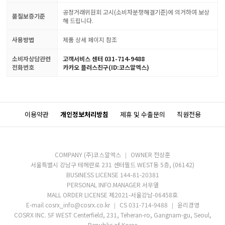
공정거래위원회 고시(소비자분쟁해결기준)에 의거하여 보상
품질보증기준
해 드립니다.
사용방법
제품 상세 페이지 참조
소비자상담관련
고객서비스 센터 031-714-9488
전화번호
카카오 플러스친구(ID:코스알엑스)
이용약관
개인정보처리방침
제휴 및 수출문의
직원전용
COMPANY (주)코스알엑스
OWNER 전상훈
서울특별시 강남구 테헤란로 231 센터필드 WEST동 5층, (06142)
BUSINESS LICENSE 144-81-20381
PERSONAL INFO.MANAGER 서무열
MALL ORDER LICENSE 제2021-서울강남-06458호
E-mail cosrx_info@cosrx.co.kr
CS 031-714-9488
윤리경영
COSRX INC. 5F WEST Centerfield, 231, Teheran-ro, Gangnam-gu, Seoul,
Republic of Korea