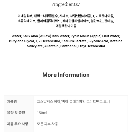
[/ingredients/]
미네랄워터, 흰버드나무껍질수, 사과수, 부틸렌글라이콜, 1,2-헥산다이올,
소듐락테이트, 글라이콜릭애씨드, 베타인살리실레이트, 알란토인, 판테놀,
에틸헥산다이올
Water, Salix Alba (Willow) Bark Water, Pyrus Malus (Apple) Fruit Water,
Butylene Glycol, 1,2-Hexanediol, Sodium Lactate, Glycolic Acid, Betaine
Salicylate, Allantoin, Panthenol, Ethyl Hexanediol
More Information
제품명
코스알엑스 아하/바하 클래리파잉 트리트먼트 토너
용량 및 중량
150ml
제품 주요 사양
모든 피부 사용