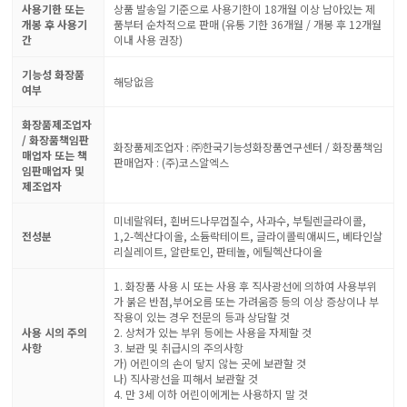
사용기한 또는
상품 발송일 기준으로 사용기한이 18개월 이상 남아있는 제
개봉 후 사용기
품부터 순차적으로 판매 (유통 기한 36개월 / 개봉 후 12개월
간
이내 사용 권장)
기능성 화장품
해당없음
여부
화장품제조업자
/ 화장품책임판
화장품제조업자 : ㈜한국기능성화장품연구센터 / 화장품책임
매업자 또는 책
판매업자 : (주)코스알엑스
임판매업자 및
제조업자
미네랄워터, 흰버드나무껍질수, 사과수, 부틸렌글라이콜,
전성분
1,2-헥산다이올, 소듐락테이트, 글라이콜릭애씨드, 베타인살
리실레이트, 알란토인, 판테놀, 에틸헥산다이올
1. 화장품 사용 시 또는 사용 후 직사광선에 의하여 사용부위
가 붉은 반점,부어오름 또는 가려움증 등의 이상 증상이나 부
작용이 있는 경우 전문의 등과 상담할 것
사용 시의 주의
2. 상처가 있는 부위 등에는 사용을 자제할 것
사항
3. 보관 및 취급시의 주의사항
가) 어린이의 손이 닿지 않는 곳에 보관할 것
나) 직사광선을 피해서 보관할 것
4. 만 3세 이하 어린이에게는 사용하지 말 것