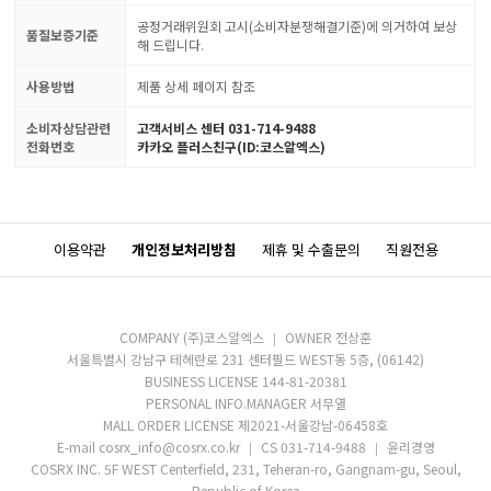
공정거래위원회 고시(소비자분쟁해결기준)에 의거하여 보상
품질보증기준
해 드립니다.
사용방법
제품 상세 페이지 참조
소비자상담관련
고객서비스 센터 031-714-9488
전화번호
카카오 플러스친구(ID:코스알엑스)
이용약관
개인정보처리방침
제휴 및 수출문의
직원전용
COMPANY (주)코스알엑스
OWNER 전상훈
서울특별시 강남구 테헤란로 231 센터필드 WEST동 5층, (06142)
BUSINESS LICENSE 144-81-20381
PERSONAL INFO.MANAGER 서무열
MALL ORDER LICENSE 제2021-서울강남-06458호
E-mail cosrx_info@cosrx.co.kr
CS 031-714-9488
윤리경영
COSRX INC. 5F WEST Centerfield, 231, Teheran-ro, Gangnam-gu, Seoul,
Republic of Korea