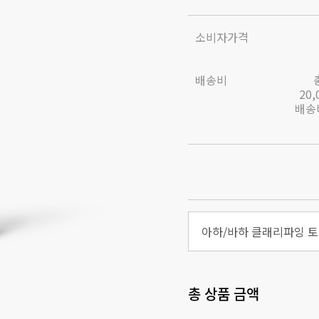
소비자가격
배송비
20
배송비
아하/바하 클래리파잉 토너
총 상품 금액