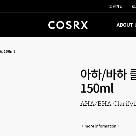
회원가입
로
ABOUT 
 150ml
아하/바하 
150ml
AHA/BHA Clarifyi
+ more information +