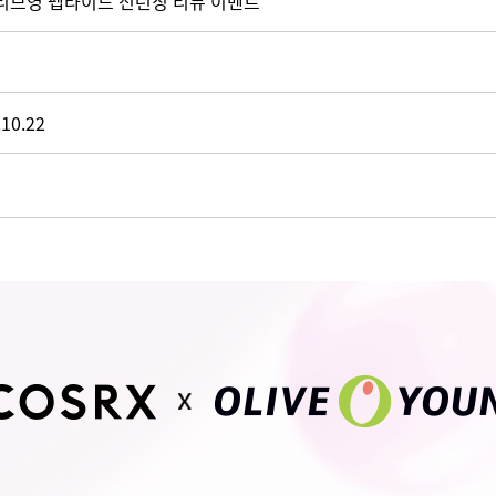
t] 올리브영 펩타이드 선런칭 리뷰 이벤트
.10.22