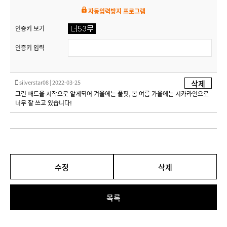
자동입력방지 프로그램
인증키 보기
인증키 입력
silverstar08 | 2022-03-25
삭제
그린 패드을 시작으로 알게되어 겨울에는 풀핏, 봄 여름 가을에는 시카라인으로
너무 잘 쓰고 있습니다!
수정
삭제
목록