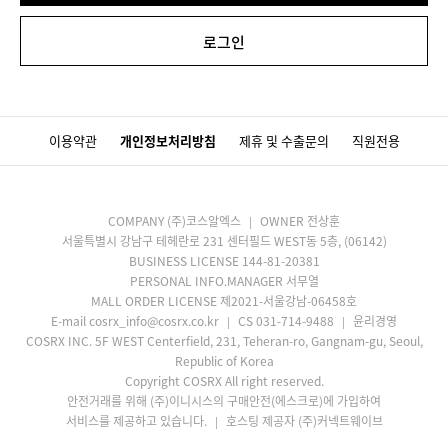
로그인
이용약관
개인정보처리방침
제휴 및 수출문의
직원전용
COMPANY (주)코스알엑스
OWNER 전상훈
서울특별시 강남구 테헤란로 231 센터필드 WEST동 5층, (06142)
BUSINESS LICENSE 144-81-20381
PERSONAL INFO.MANAGER 서무열
MALL ORDER LICENSE 제2021-서울강남-06458호
E-mail cosrx_info@cosrx.co.kr
CS 031-714-9488
윤리경영
COSRX INC. 5F WEST Centerfield, 231, Teheran-ro, Gangnam-gu, Seoul,
Republic of Korea
Copyright COSRX All right reserved.
안전거래를 위해 (주)이니시스의 구매안전(에스크로)에 가입하여
서비스를 제공하고 있습니다.
호스팅 제공자 (주)커넥트웨이브