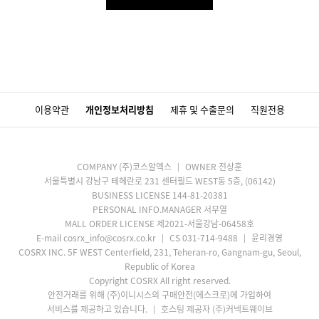
이용약관
개인정보처리방침
제휴 및 수출문의
직원전용
COMPANY (주)코스알엑스
OWNER 전상훈
서울특별시 강남구 테헤란로 231 센터필드 WEST동 5층, (06142)
BUSINESS LICENSE 144-81-20381
PERSONAL INFO.MANAGER 서무열
MALL ORDER LICENSE 제2021-서울강남-06458호
E-mail cosrx_info@cosrx.co.kr
CS 031-714-9488
윤리경영
COSRX INC. 5F WEST Centerfield, 231, Teheran-ro, Gangnam-gu, Seoul,
Republic of Korea
Copyright COSRX All right reserved.
안전거래를 위해 (주)이니시스의 구매안전(에스크로)에 가입하여
서비스를 제공하고 있습니다.
호스팅 제공자 (주)커넥트웨이브