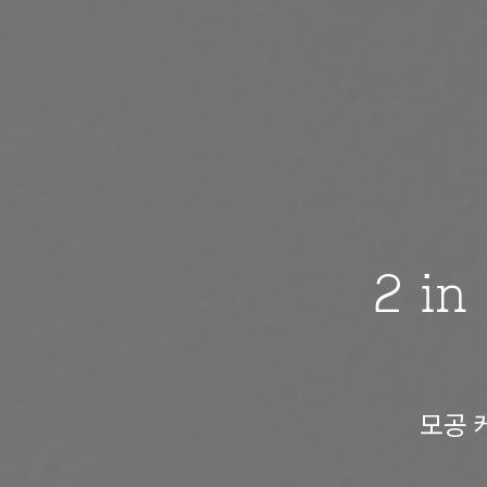
2 in
모공 