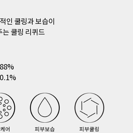
적인 쿨링과 보습이
주는 쿨링 리퀴드
88%
.1%
질케어
피부보습
피부쿨링