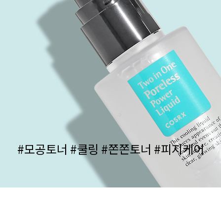
#모공토너 #쿨링 #쫀쫀토너 #피지케어