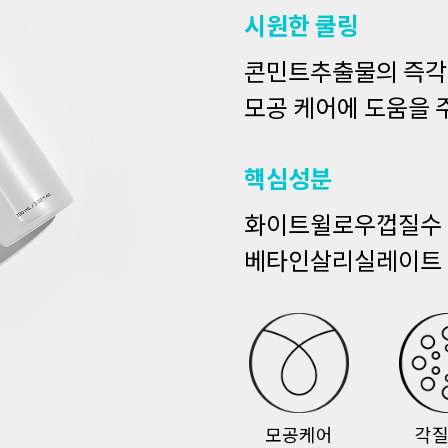
시원한 쿨링
콘민트추출물의 즉각
모공 케어에 도움을 
핵심성분
화이트윌로우껍질수 
베타인살리실레이트 0
모공케어
각