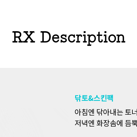
RX Description
닦토&스킨팩
아침엔 닦아내는 토너
저녁엔 화장솜에 듬