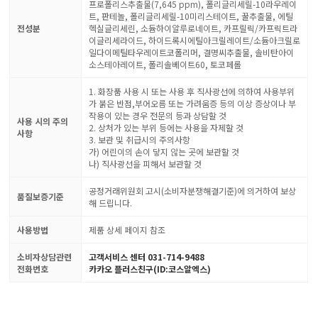
프로폴리스추출물(7,645 ppm), 폴리글리세릴-10라우레이
트, 판테놀, 폴리글리세릴-10미리스테이트, 꿀추출물, 에틸
전성분
헥실글리세린, 소듐하이알루로네이트, 카프릴릭/카프릭트라
이글리세라이드, 하이드록시에틸아크릴레이트/소듐아크릴로
일다이메틸타우레이트코폴리머, 결명씨추출물, 솔비탄아이
소스테아레이트, 폴리솔베이트60, 토코페롤
1. 화장품 사용 시 또는 사용 후 직사광선에 의하여 사용부위
가 붉은 반점,부어오름 또는 가려움증 등의 이상 증상이나 부
작용이 있는 경우 전문의 등과 상담할 것
사용 시의 주의
2. 상처가 있는 부위 등에는 사용을 자제할 것
사항
3. 보관 및 취급시의 주의사항
가) 어린이의 손이 닿지 않는 곳에 보관할 것
나) 직사광선을 피해서 보관할 것
공정거래위원회 고시(소비자분쟁해결기준)에 의거하여 보상
품질보증기준
해 드립니다.
사용방법
제품 상세 페이지 참조
소비자상담관련
고객서비스 센터 031-714-9488
전화번호
카카오 플러스친구(ID:코스알엑스)