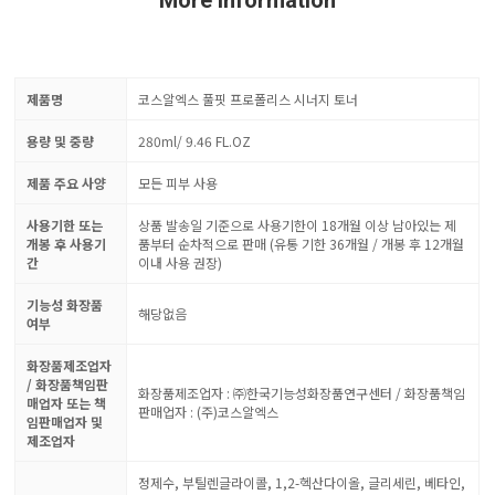
More Information
제품명
코스알엑스 풀핏 프로폴리스 시너지 토너
용량 및 중량
280ml/ 9.46 FL.OZ
제품 주요 사양
모든 피부 사용
사용기한 또는
상품 발송일 기준으로 사용기한이 18개월 이상 남아있는 제
개봉 후 사용기
품부터 순차적으로 판매 (유통 기한 36개월 / 개봉 후 12개월
간
이내 사용 권장)
기능성 화장품
해당없음
여부
화장품제조업자
/ 화장품책임판
화장품제조업자 : ㈜한국기능성화장품연구센터 / 화장품책임
매업자 또는 책
판매업자 : (주)코스알엑스
임판매업자 및
제조업자
정제수, 부틸렌글라이콜, 1,2-헥산다이올, 글리세린, 베타인,