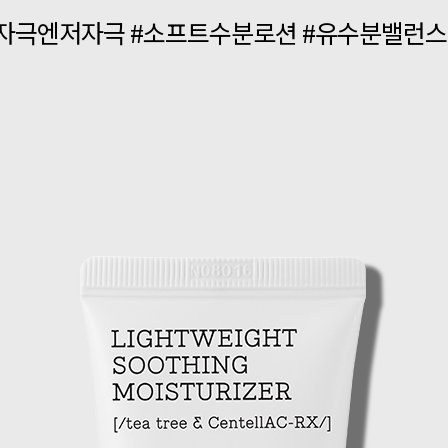
자극엔저자극 #소프트수분로션 #유수분밸런