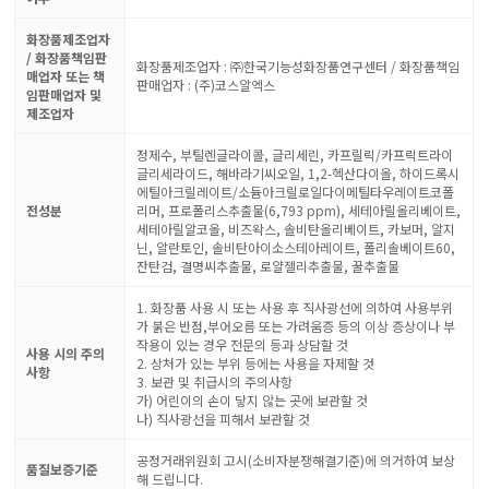
화장품제조업자
/ 화장품책임판
화장품제조업자 : ㈜한국기능성화장품연구센터 / 화장품책임
매업자 또는 책
판매업자 : (주)코스알엑스
임판매업자 및
제조업자
정제수, 부틸렌글라이콜, 글리세린, 카프릴릭/카프릭트라이
글리세라이드, 해바라기씨오일, 1,2-헥산다이올, 하이드록시
에틸아크릴레이트/소듐아크릴로일다이메틸타우레이트코폴
전성분
리머, 프로폴리스추출물(6,793 ppm), 세테아릴올리베이트,
세테아릴알코올, 비즈왁스, 솔비탄올리베이트, 카보머, 알지
닌, 알란토인, 솔비탄아이소스테아레이트, 폴리솔베이트60,
잔탄검, 결명씨추출물, 로얄젤리추출물, 꿀추출물
1. 화장품 사용 시 또는 사용 후 직사광선에 의하여 사용부위
가 붉은 반점,부어오름 또는 가려움증 등의 이상 증상이나 부
작용이 있는 경우 전문의 등과 상담할 것
사용 시의 주의
2. 상처가 있는 부위 등에는 사용을 자제할 것
사항
3. 보관 및 취급시의 주의사항
가) 어린이의 손이 닿지 않는 곳에 보관할 것
나) 직사광선을 피해서 보관할 것
공정거래위원회 고시(소비자분쟁해결기준)에 의거하여 보상
품질보증기준
해 드립니다.