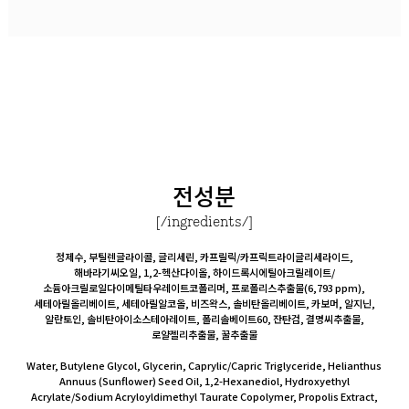
전성분
[/ingredients/]
정제수, 부틸렌글라이콜, 글리세린, 카프릴릭/카프릭트라이글리세라이드,
해바라기씨오일, 1,2-헥산다이올, 하이드록시에틸아크릴레이트/
소듐아크릴로일다이메틸타우레이트코폴리머, 프로폴리스추출물(6,793 ppm),
세테아릴올리베이트, 세테아릴알코올, 비즈왁스, 솔비탄올리베이트, 카보머, 알지닌,
알란토인, 솔비탄아이소스테아레이트, 폴리솔베이트60, 잔탄검, 결명씨추출물,
로얄젤리추출물, 꿀추출물
Water, Butylene Glycol, Glycerin, Caprylic/Capric Triglyceride, Helianthus
Annuus (Sunflower) Seed Oil, 1,2-Hexanediol, Hydroxyethyl
Acrylate/Sodium Acryloyldimethyl Taurate Copolymer, Propolis Extract,