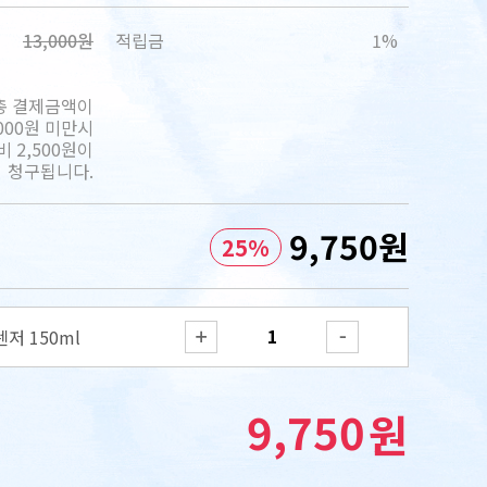
13,000원
적립금
1%
총 결제금액이
,000원 미만시
 2,500원이
청구됩니다.
9,750
원
25
%
저 150ml
9,750
원