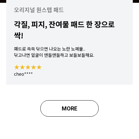
오리지널 원스텝 패드
각질, 피지, 잔여물 패드 한 장으로
싹!
패드로 쓱쓱 닦으면 나오는 노란 노폐물..
닦고나면 얼굴이 맨들맨들하고 보들보들해요.
★★★★★
cheo****
MORE