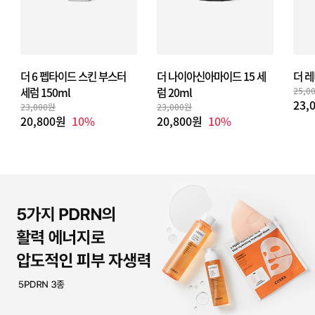
더 6 펩타이드 스킨 부스터
더 나이아신아마이드 15 세
더 레
세럼 150ml
럼 20ml
25,0
23,
23,000원
23,000원
20,800원
10%
20,800원
10%