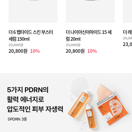
더 6 펩타이드 스킨 부스터
더 나이아신아마이드 15 세
더 레
세럼 150ml
럼 20ml
25,0
23,
23,000원
23,000원
20,800원
10%
20,800원
10%