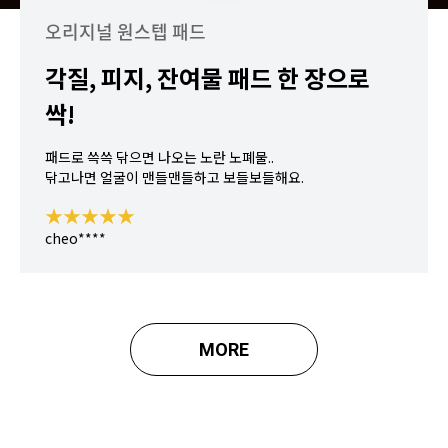
오리지널 원스텝 패드
각질, 피지, 잔여물 패드 한 장으로
싹!
패드로 쓱쓱 닦으면 나오는 노란 노폐물..
닦고나면 얼굴이 맨들맨들하고 보들보들해요.
★★★★★
cheo****
MORE