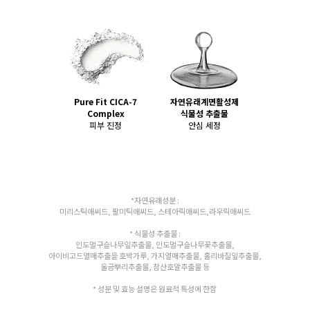
Pure Fit CICA-7
자연유래계면활성제
Complex
식물성 추출물
피부 진정
안심 세정
*자연유래성분 :
미리스틱애씨드, 팔미틱애씨드, 스테아릭애씨드,라우릭애씨드
* 식물성 추출물 :
인도멀구슬나무잎추출물, 인도멀구슬나무꽃추출물,
아이비고드열매추출믈 호박가루, 가지열매추출물, 홀리바질잎추출물,
울금뿌리추출물, 참산호말추출물 등
* 성분 및 효능 설명은 원료적 특성에 한함