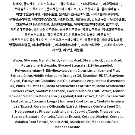
정제수, 글리세린, 미리스틱애씨드, 팔미틱애씨드, 스테아릭애씨드, 라우릭애씨드,
포타슘하이드록사이드, 글리세릴스테아레이트, 1,2-헥산다이올, 폴리쿼터늄-7,
에틸헥실글리세린, 레몬추출물, 필리핀오렌지전초오일, 다이소듐이디티에이,
부틸렌글라이콜, 유칼립투스잎오일, 라벤더오일, 대왕송오일, 인도멀구슬나무잎추출물,
인도멀구슬나무꽃추출물, 소듐벤조에이트, 아이비고드열매추출물, 호박가루,
가지열매추출물, 홀리바질잎추출물, 울금뿌리추출물, 병풀잎추출물, 참산호말추출물,
드럼스틱씨오일, 하이드로제네이티드포스파티딜콜린, 카프릴릭/
카프릭트라이글리세라이드, 수크로오스스테아레이트, 병풀추출물, 세테아릴알코올,
병풀뿌리추출물, 아시아틱애씨드, 아시아티코사이드, 마데카식애씨드, 마데카소사이드,
시트랄, 리모넨, 리날룰
Water, Glycerin, Myristic Acid, Palmitic Acid, Stearic Acid, Lauric Acid,
Potassium Hydroxide, Glyceryl Stearate, 1,2-Hexanediol,
Polyquaternium-7, Ethylhexylglycerin, Citrus Limon (Lemon) Fruit
Extract, Citrus Nobilis (Mandarin Orange) Oil, Disodium EDTA, Butylene
Glycol, Eucalyptus Globulus Leaf Oil, Lavandula Angustifolia (Lavender)
Oil, Pinus Palustris Oil, Melia Azadirachta Leaf Extract, Melia Azadirachta
Flower Extract, Sodium Benzoate, Coccinia Indica Fruit Extract, Amber
Powder, Solanum Melongena (Eggplant) Fruit Extract, Ocimum Sanctum
Leaf Extract, Curcuma Longa (Turmeric) Root Extract, Centella Asiatica
Leaf Extract, Corallina Officinalis Extract, Moringa Oleifera Seed Oil,
Hydrogenated Phosphatidylcholine, Caprylic/Capric Triglyceride,
Sucrose Stearate, Centella Asiatica Extract, Cetearyl Alcohol, Centella
Asiatica Root Extract, Asiatic Acid, Asiaticoside, Madecassic Acid,
Madecassoside