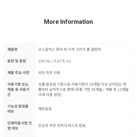
More Information
제품명
코스알엑스 퓨어 핏 시카 크리미 폼 클렌저
용량 및 중량
150 mL / 5.07 fl. oz.
제품 주요 사양
모든 피부 사용
사용기한 또는
상품 발송일 기준으로 사용기한이 18개월 이상 남아있는 제
개봉 후 사용기
품부터 순차적으로 판매 (유통 기한 36개월 / 개봉 후 12개월
간
이내 사용 권장)
기능성 화장품
해당없음
여부
인체적용시험 진
민감성 피부 저자극 테스트 완료
행 여부