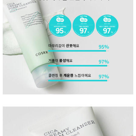
마무리감이
산뜻
해요
95%
거품이
풍성
해요
97%
클렌징 후
개운한
느낌이에요
97%