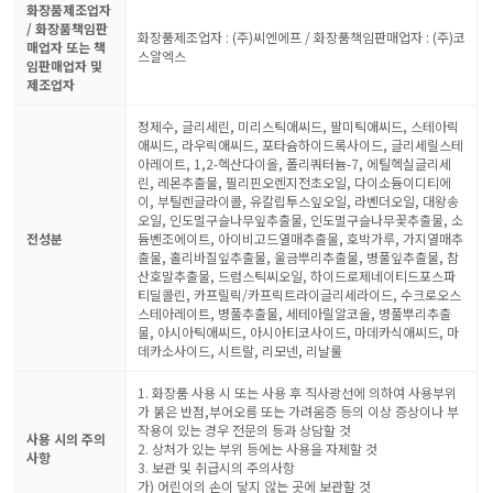
화장품제조업자
/ 화장품책임판
화장품제조업자 : (주)씨엔에프 / 화장품책임판매업자 : (주)코
매업자 또는 책
스알엑스
임판매업자 및
제조업자
정제수, 글리세린, 미리스틱애씨드, 팔미틱애씨드, 스테아릭
애씨드, 라우릭애씨드, 포타슘하이드록사이드, 글리세릴스테
아레이트, 1,2-헥산다이올, 폴리쿼터늄-7, 에틸헥실글리세
린, 레몬추출물, 필리핀오렌지전초오일, 다이소듐이디티에
이, 부틸렌글라이콜, 유칼립투스잎오일, 라벤더오일, 대왕송
오일, 인도멀구슬나무잎추출물, 인도멀구슬나무꽃추출물, 소
전성분
듐벤조에이트, 아이비고드열매추출물, 호박가루, 가지열매추
출물, 홀리바질잎추출물, 울금뿌리추출물, 병풀잎추출물, 참
산호말추출물, 드럼스틱씨오일, 하이드로제네이티드포스파
티딜콜린, 카프릴릭/카프릭트라이글리세라이드, 수크로오스
스테아레이트, 병풀추출물, 세테아릴알코올, 병풀뿌리추출
물, 아시아틱애씨드, 아시아티코사이드, 마데카식애씨드, 마
데카소사이드, 시트랄, 리모넨, 리날룰
1. 화장품 사용 시 또는 사용 후 직사광선에 의하여 사용부위
가 붉은 반점,부어오름 또는 가려움증 등의 이상 증상이나 부
작용이 있는 경우 전문의 등과 상담할 것
사용 시의 주의
2. 상처가 있는 부위 등에는 사용을 자제할 것
사항
3. 보관 및 취급시의 주의사항
가) 어린이의 손이 닿지 않는 곳에 보관할 것