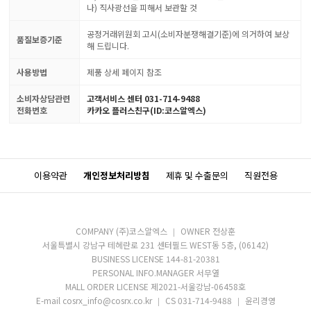
나) 직사광선을 피해서 보관할 것
공정거래위원회 고시(소비자분쟁해결기준)에 의거하여 보상
품질보증기준
해 드립니다.
사용방법
제품 상세 페이지 참조
소비자상담관련
고객서비스 센터 031-714-9488
전화번호
카카오 플러스친구(ID:코스알엑스)
이용약관
개인정보처리방침
제휴 및 수출문의
직원전용
COMPANY (주)코스알엑스
OWNER 전상훈
서울특별시 강남구 테헤란로 231 센터필드 WEST동 5층, (06142)
BUSINESS LICENSE 144-81-20381
PERSONAL INFO.MANAGER 서무열
MALL ORDER LICENSE 제2021-서울강남-06458호
E-mail cosrx_info@cosrx.co.kr
CS 031-714-9488
윤리경영