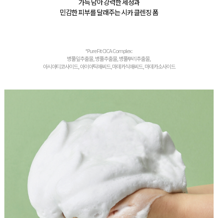
가득 담아 강력한 세정과
민감한 피부를 달래주는 시카 클렌징 폼
*Pure Fit CICA Complex :
병풀잎추출물, 병풀추출물, 병풀뿌리추출물,
아시아티코사이드, 아이아틱애씨드,마데카식애씨드, 마데카소사이드