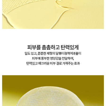
피부를 촘촘하고 탄력있게
밀도 있고, 쫀쫀한 제형의 달팽이점액여과물이
피부에 풍부한 영양감을 전달하여,
탄력있고 매끄러운 피부 결로 가꿔주는 효과