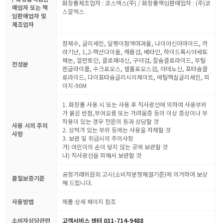
화장품제조업자 : 코스맥스(주) / 화장품책임판매업자 : (주)코
매업자 또는 책
스알엑스
임판매업자 및
제조업자
정제수, 글리세린, 달팽이점액여과물, 나이아신아마이드, 카
라기난, 1,2-헥산다이올, 캐롭검, 베타인, 하이드록시아세토
페논, 알란토인, 클로페네신, 구아검, 칼슘클로라이드, 부틸
전성분
렌글라이콜, 수크로오스, 셀룰로오스검, 아데노신, 포타슘클
로라이드, 다이포타슘글리시리제이트, 에틸헥실글리세린, 피
이지-90M
1. 화장품 사용 시 또는 사용 후 직사광선에 의하여 사용부위
가 붉은 반점,부어오름 또는 가려움증 등의 이상 증상이나 부
작용이 있는 경우 전문의 등과 상담할 것
사용 시의 주의
2. 상처가 있는 부위 등에는 사용을 자제할 것
사항
3. 보관 및 취급시의 주의사항
가) 어린이의 손이 닿지 않는 곳에 보관할 것
나) 직사광선을 피해서 보관할 것
공정거래위원회 고시(소비자분쟁해결기준)에 의거하여 보상
품질보증기준
해 드립니다.
사용방법
제품 상세 페이지 참조
소비자상담관련
고객서비스 센터 031-714-9488