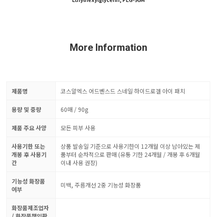
More Information
제품명
코스알엑스 어드벤스드 스네일 하이드로겔 아이 패치
용량 및 중량
60매 / 90g
제품 주요 사양
모든 피부 사용
사용기한 또는
상품 발송일 기준으로 사용기한이 12개월 이상 남아있는 제
개봉 후 사용기
품부터 순차적으로 판매 (유통 기한 24개월 / 개봉 후 6개월
간
이내 사용 권장)
기능성 화장품
미백, 주름개선 2중 기능성 화장품
여부
화장품제조업자
/ 화장품책임판