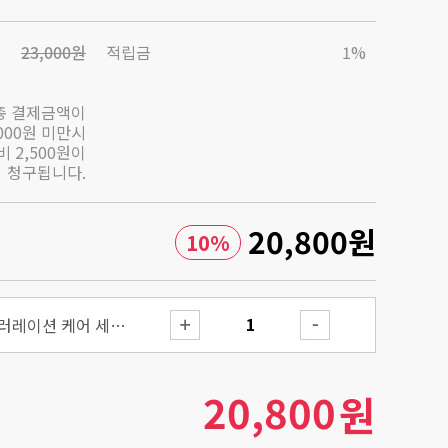
23,000원
적립금
1%
총 결제금액이
,000원 미만시
 2,500원이
청구됩니다.
20,800
원
10
%
더 알파-알부틴 2 디스컬러레이션 케어 세럼 50ml
20,800
원