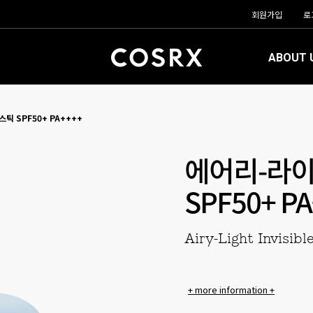
회원가입
로
ABOUT 
틱 SPF50+ PA++++
에어리-라이
SPF50+ P
Airy-Light Invisib
+ more information +