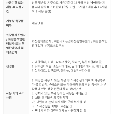
사용기한 또는
상품 발송일 기준으로 사용기한이 18개월 이상 남아있는 제
개봉 후 사용기
품부터 순차적으로 판매 (유통 기한 36개월 / 개봉 후 12개월
간
이내 사용 권장)
기능성 화장품
해당없음
여부
화장품제조업자
/ 화장품책임판
화장품제조업자 : ㈜한국기능성화장품연구센터 / 화장품책임
매업자 또는 책
판매업자 : (주)코스알엑스
임판매업자 및
제조업자
미네랄워터, 흰버드나무껍질수, 사과수, 부틸렌글라이콜,
전성분
1,2-헥산다이올, 소듐락테이트, 글라이콜릭애씨드, 베타인살
리실레이트, 알란토인, 판테놀, 에틸헥산다이올
1. 화장품 사용 시 또는 사용 후 직사광선에 의하여 사용부위
가 붉은 반점,부어오름 또는 가려움증 등의 이상 증상이나 부
작용이 있는 경우 전문의 등과 상담할 것
사용 시의 주의
2. 상처가 있는 부위 등에는 사용을 자제할 것
사항
3. 보관 및 취급시의 주의사항
가) 어린이의 손이 닿지 않는 곳에 보관할 것
나) 직사광선을 피해서 보관할 것
4. 만 3세 이하 어린이에게는 사용하지 말 것