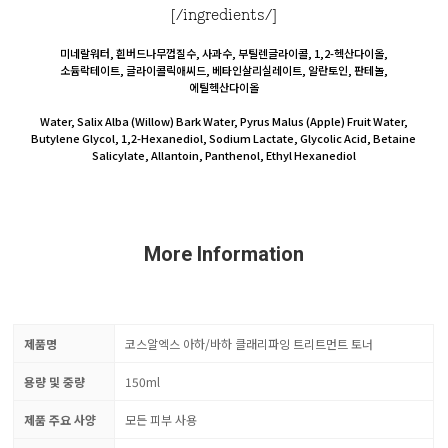
[/ingredients/]
미네랄워터, 흰버드나무껍질수, 사과수, 부틸렌글라이콜, 1,2-헥산다이올,
소듐락테이트, 글라이콜릭애씨드, 베타인살리실레이트, 알란토인, 판테놀,
에틸헥산다이올
Water, Salix Alba (Willow) Bark Water, Pyrus Malus (Apple) Fruit Water,
Butylene Glycol, 1,2-Hexanediol, Sodium Lactate, Glycolic Acid, Betaine
Salicylate, Allantoin, Panthenol, Ethyl Hexanediol
More Information
제품명
코스알엑스 아하/바하 클래리파잉 트리트먼트 토너
용량 및 중량
150ml
제품 주요 사양
모든 피부 사용