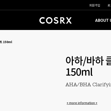
회원가입
로
ABOUT 
 150ml
아하/바하 
150ml
AHA/BHA Clarifyi
+ more information +