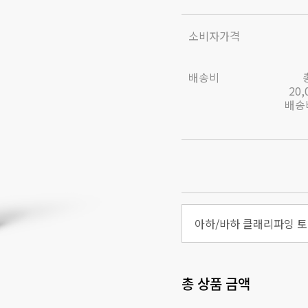
소비자가격
배송비
20
배송비
아하/바하 클래리파잉 토너
총 상품 금액