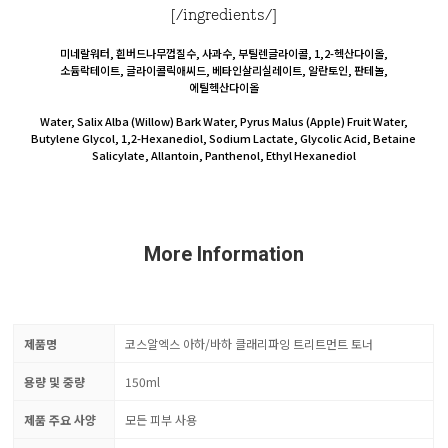
[/ingredients/]
미네랄워터, 흰버드나무껍질수, 사과수, 부틸렌글라이콜, 1,2-헥산다이올,
소듐락테이트, 글라이콜릭애씨드, 베타인살리실레이트, 알란토인, 판테놀,
에틸헥산다이올
Water, Salix Alba (Willow) Bark Water, Pyrus Malus (Apple) Fruit Water,
Butylene Glycol, 1,2-Hexanediol, Sodium Lactate, Glycolic Acid, Betaine
Salicylate, Allantoin, Panthenol, Ethyl Hexanediol
More Information
제품명
코스알엑스 아하/바하 클래리파잉 트리트먼트 토너
용량 및 중량
150ml
제품 주요 사양
모든 피부 사용