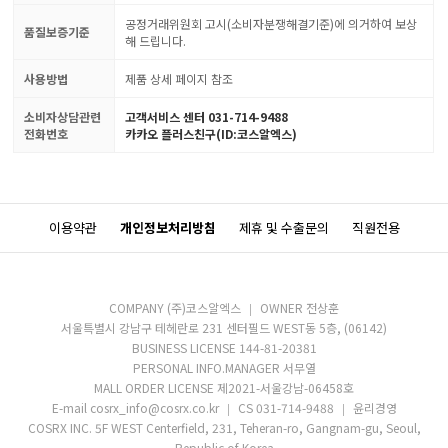
공정거래위원회 고시(소비자분쟁해결기준)에 의거하여 보상
품질보증기준
해 드립니다.
사용방법
제품 상세 페이지 참조
소비자상담관련
고객서비스 센터 031-714-9488
전화번호
카카오 플러스친구(ID:코스알엑스)
이용약관
개인정보처리방침
제휴 및 수출문의
직원전용
COMPANY (주)코스알엑스
OWNER 전상훈
서울특별시 강남구 테헤란로 231 센터필드 WEST동 5층, (06142)
BUSINESS LICENSE 144-81-20381
PERSONAL INFO.MANAGER 서무열
MALL ORDER LICENSE 제2021-서울강남-06458호
E-mail cosrx_info@cosrx.co.kr
CS 031-714-9488
윤리경영
COSRX INC. 5F WEST Centerfield, 231, Teheran-ro, Gangnam-gu, Seoul,
Republic of Korea