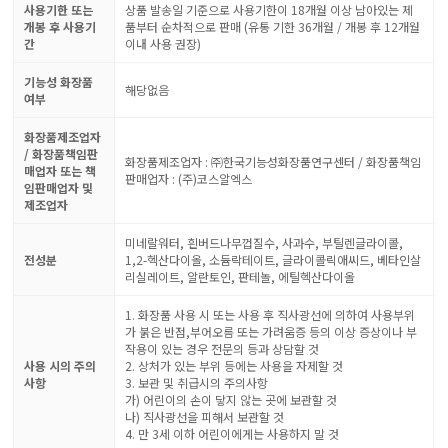
사용기한 또는
상품 발송일 기준으로 사용기한이 18개월 이상 남아있는 제
개봉 후 사용기
품부터 순차적으로 판매 (유통 기한 36개월 / 개봉 후 12개월
간
이내 사용 권장)
기능성 화장품
해당없음
여부
화장품제조업자
/ 화장품책임판
화장품제조업자 : ㈜한국기능성화장품연구센터 / 화장품책임
매업자 또는 책
판매업자 : (주)코스알엑스
임판매업자 및
제조업자
미네랄워터, 흰버드나무껍질수, 사과수, 부틸렌글라이콜,
전성분
1,2-헥산다이올, 소듐락테이트, 글라이콜릭애씨드, 베타인살
리실레이트, 알란토인, 판테놀, 에틸헥산다이올
1. 화장품 사용 시 또는 사용 후 직사광선에 의하여 사용부위
가 붉은 반점,부어오름 또는 가려움증 등의 이상 증상이나 부
작용이 있는 경우 전문의 등과 상담할 것
사용 시의 주의
2. 상처가 있는 부위 등에는 사용을 자제할 것
사항
3. 보관 및 취급시의 주의사항
가) 어린이의 손이 닿지 않는 곳에 보관할 것
나) 직사광선을 피해서 보관할 것
4. 만 3세 이하 어린이에게는 사용하지 말 것