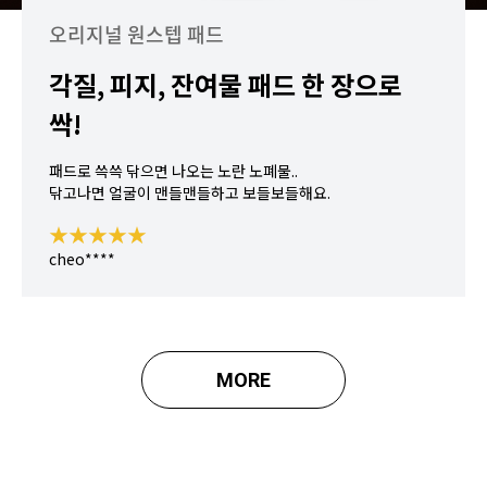
오리지널 원스텝 패드
각질, 피지, 잔여물 패드 한 장으로
싹!
패드로 쓱쓱 닦으면 나오는 노란 노폐물..
닦고나면 얼굴이 맨들맨들하고 보들보들해요.
★★★★★
cheo****
MORE