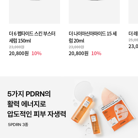
더 6 펩타이드 스킨 부스터
더 나이아신아마이드 15 세
더 레
세럼 150ml
럼 20ml
25,0
23,
23,000원
23,000원
20,800원
10%
20,800원
10%