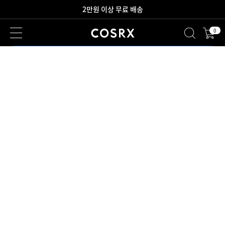
2만원 이상 무료 배송
0
새로워진 회원 혜택을 만나보세요!
M I D N I G H T C O U P O N
올빼미 깜짝 쿠폰
20%
쿠폰 다운 받기