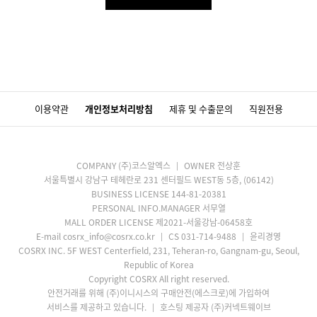
이용약관
개인정보처리방침
제휴 및 수출문의
직원전용
COMPANY (주)코스알엑스
OWNER 전상훈
서울특별시 강남구 테헤란로 231 센터필드 WEST동 5층, (06142)
BUSINESS LICENSE 144-81-20381
PERSONAL INFO.MANAGER 서무열
MALL ORDER LICENSE 제2021-서울강남-06458호
E-mail cosrx_info@cosrx.co.kr
CS 031-714-9488
윤리경영
COSRX INC. 5F WEST Centerfield, 231, Teheran-ro, Gangnam-gu, Seoul,
Republic of Korea
Copyright COSRX All right reserved.
안전거래를 위해 (주)이니시스의 구매안전(에스크로)에 가입하여
서비스를 제공하고 있습니다.
호스팅 제공자 (주)커넥트웨이브