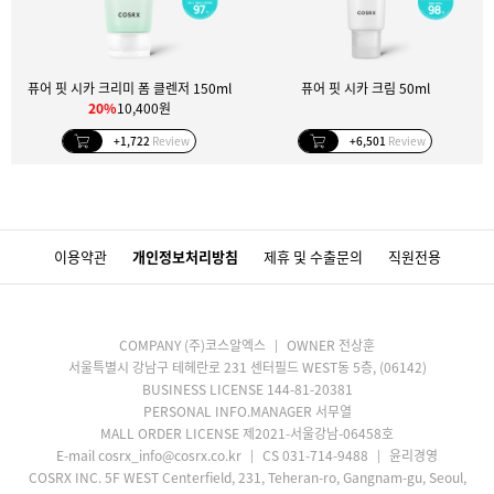
퓨어 핏 시카 크리미 폼 클렌저 150ml
퓨어 핏 시카 크림 50ml
20%
10,400원
+1,722
Review
+6,501
Review
이용약관
개인정보처리방침
제휴 및 수출문의
직원전용
COMPANY (주)코스알엑스
OWNER 전상훈
서울특별시 강남구 테헤란로 231 센터필드 WEST동 5층, (06142)
BUSINESS LICENSE 144-81-20381
PERSONAL INFO.MANAGER 서무열
MALL ORDER LICENSE 제2021-서울강남-06458호
E-mail cosrx_info@cosrx.co.kr
CS 031-714-9488
윤리경영
COSRX INC. 5F WEST Centerfield, 231, Teheran-ro, Gangnam-gu, Seoul,