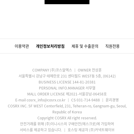
이용약관
개인정보처리방침
제휴 및 수출문의
직원전용
COMPANY (주)코스알엑스
OWNER 전상훈
서울특별시 강남구 테헤란로 231 센터필드 WEST동 5층, (06142)
BUSINESS LICENSE 144-81-20381
PERSONAL INFO.MANAGER 서무열
MALL ORDER LICENSE 제2021-서울강남-06458호
E-mail cosrx_info@cosrx.co.kr
CS 031-714-9488
윤리경영
COSRX INC. 5F WEST Centerfield, 231, Teheran-ro, Gangnam-gu, Seoul,
Republic of Korea
Copyright COSRX All right reserved.
안전거래를 위해 (주)이니시스의 구매안전(에스크로)에 가입하여
서비스를 제공하고 있습니다.
호스팅 제공자 (주)커넥트웨이브