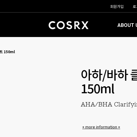
회원가입
로
ABOUT 
 150ml
아하/바하 
150ml
AHA/BHA Clarifyi
+ more information +