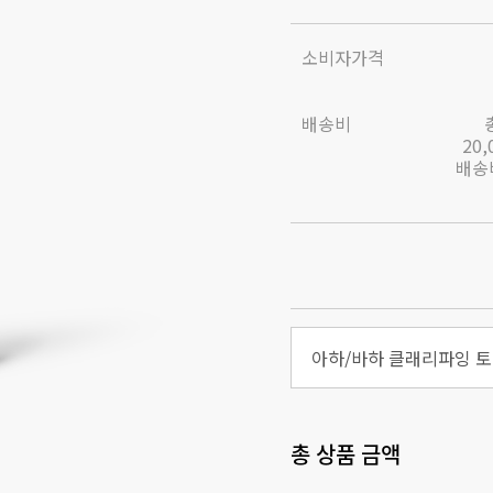
소비자가격
배송비
20
배송비
아하/바하 클래리파잉 토너
총 상품 금액