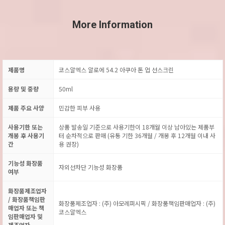
More Information
제품명
코스알엑스 알로에 54.2 아쿠아 톤 업 선스크린
용량 및 중량
50ml
제품 주요 사양
민감한 피부 사용
사용기한 또는
상품 발송일 기준으로 사용기한이 18개월 이상 남아있는 제품부
개봉 후 사용기
터 순차적으로 판매 (유통 기한 36개월 / 개봉 후 12개월 이내 사
간
용 권장)
기능성 화장품
자외선차단 기능성 화장품
여부
화장품제조업자
/ 화장품책임판
화장품제조업자 : (주) 아모레퍼시픽 / 화장품책임판매업자 : (주)
매업자 또는 책
코스알엑스
임판매업자 및
제조업자