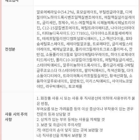
알로에베라잎수(54.2%), 호모살레이트, 부틸렌글라이콜, 디에
칠아미노하이드록시벤조일헥실벤조에이트, 에칠헥실살리실레이
트, 글리세린, 정제수, 비스-에칠헥실옥 시페놀메톡시페닐트리아
진, C12-15알킬벤조에이트, 메틸트라이메티콘, 나이아신아마이
드, 티타늄디옥사이드 (CI 77891), 다이아이소프로필세바케이
트, 테레프탈릴리덴디캠퍼설포닉애씨드, 1,2-헥산다이올, 포타
슘세틸포스페이트, 세테아릴알코올, 트로메타민, 글리세릴스테
전성분
아레이트, 베헤닐알코올, 폴리아크릴레이트크로스폴리머-6, 잔
탄검, 소듐폴리아크릴로 일다이메틸타우레이트, 하이드로제네이
티드레시틴, 폴리C10-30알킬아크릴레이트, 에틸헥실글리세린,
스테아릭애씨드, 알루미늄하이드록사이드, 폴리글리세릴-3메틸
글루코오스다 이스테아레이트, 팔미틱애씨드, 적색산화철, 다이
소듐이디티에이, 트라이에톡시카프릴릴실레인, 황색산화철, 소
듐하이알루로네이트, 알란토인, 미리스틱애씨드, 사이아노코발
아민, 라우릭애씨드, 토코페롤
1. 화장품 사용 시 또는 사용 후 직사광선에 의하여 사용부위가 붉
은 반점,
부어오름 또는 가려움증 등의 이상 증상이나 부작용이 있는 경우
사용 시의 주의
전문의 등과 상담할 것
사항
2. 상처가 있는 부위 등에는 사용을 자제할 것
3. 보관 및 취급시의 주의사항
가) 어린이의 손이 닿지 않는 곳에 보관할 것
나) 직사광선을 피해서 보관할 것