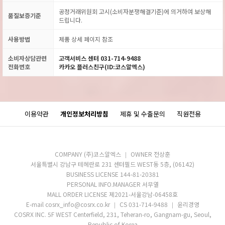
공정거래위원회 고시(소비자분쟁해결기준)에 의거하여 보상해
품질보증기준
드립니다.
사용방법
제품 상세 페이지 참조
소비자상담관련
고객서비스 센터 031-714-9488
전화번호
카카오 플러스친구(ID:코스알엑스)
이용약관
개인정보처리방침
제휴 및 수출문의
직원전용
COMPANY (주)코스알엑스
OWNER 전상훈
서울특별시 강남구 테헤란로 231 센터필드 WEST동 5층, (06142)
BUSINESS LICENSE 144-81-20381
PERSONAL INFO.MANAGER 서무열
MALL ORDER LICENSE 제2021-서울강남-06458호
E-mail cosrx_info@cosrx.co.kr
CS 031-714-9488
윤리경영
COSRX INC. 5F WEST Centerfield, 231, Teheran-ro, Gangnam-gu, Seoul,
Republic of Korea