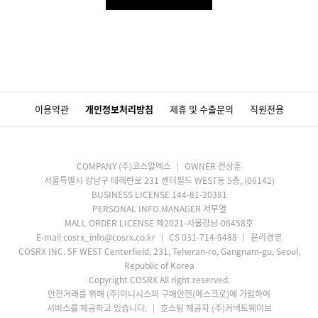
이용약관
개인정보처리방침
제휴 및 수출문의
직원전용
COMPANY (주)코스알엑스
OWNER 전상훈
서울특별시 강남구 테헤란로 231 센터필드 WEST동 5층, (06142)
BUSINESS LICENSE 144-81-20381
PERSONAL INFO.MANAGER 서무열
MALL ORDER LICENSE 제2021-서울강남-06458호
E-mail cosrx_info@cosrx.co.kr
CS 031-714-9488
윤리경영
COSRX INC. 5F WEST Centerfield, 231, Teheran-ro, Gangnam-gu, Seoul,
Republic of Korea
Copyright COSRX All right reserved.
안전거래를 위해 (주)이니시스의 구매안전(에스크로)에 가입하여
서비스를 제공하고 있습니다.
호스팅 제공자 (주)커넥트웨이브