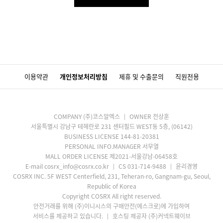
이용약관
개인정보처리방침
제휴 및 수출문의
직원전용
COMPANY (주)코스알엑스
OWNER 전상훈
서울특별시 강남구 테헤란로 231 센터필드 WEST동 5층, (06142)
BUSINESS LICENSE 144-81-20381
PERSONAL INFO.MANAGER 서무열
MALL ORDER LICENSE 제2021-서울강남-06458호
E-mail cosrx_info@cosrx.co.kr
CS 031-714-9488
윤리경영
COSRX INC. 5F WEST Centerfield, 231, Teheran-ro, Gangnam-gu, Seoul,
Republic of Korea
Copyright COSRX All right reserved.
안전거래를 위해 (주)이니시스의 구매안전(에스크로)에 가입하여
서비스를 제공하고 있습니다.
호스팅 제공자 (주)커넥트웨이브