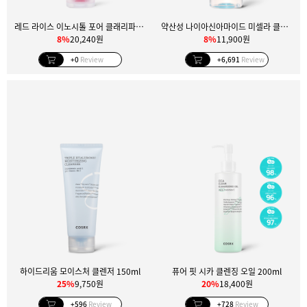
레드 라이스 이노시톨 포어 클래리파잉 딥 클렌저
약산성 나이아신아마이드 미셀라 클렌징 워터 400ml
8%
20,240원
8%
11,900원
+0
Review
+6,691
Review
하이드리움 모이스처 클렌저 150ml
퓨어 핏 시카 클렌징 오일 200ml
25%
9,750원
20%
18,400원
+596
Review
+728
Review