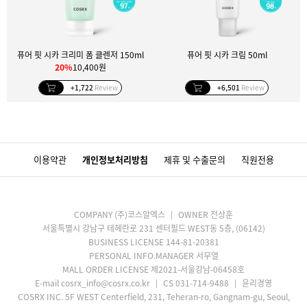
퓨어 핏 시카 크리미 폼 클렌저 150ml
퓨어 핏 시카 크림 50ml
20%
10,400원
+1,722
Review
+6,501
Review
이용약관
개인정보처리방침
제휴 및 수출문의
직원전용
COMPANY (주)코스알엑스
OWNER 전상훈
서울특별시 강남구 테헤란로 231 센터필드 WEST동 5층, (06142)
BUSINESS LICENSE 144-81-20381
PERSONAL INFO.MANAGER 서무열
MALL ORDER LICENSE 제2021-서울강남-06458호
E-mail cosrx_info@cosrx.co.kr
CS 031-714-9488
윤리경영
COSRX INC. 5F WEST Centerfield, 231, Teheran-ro, Gangnam-gu, Seoul,