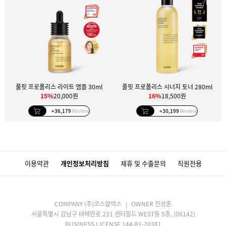
풀핏 프로폴리스 라이트 앰플 30ml
풀핏 프로폴리스 시너지 토너 280ml
15%
20,000원
16%
18,500원
+36,179
Review
+30,199
Review
이용약관
개인정보처리방침
제휴 및 수출문의
직원전용
COMPANY (주)코스알엑스
OWNER 전상훈
서울특별시 강남구 테헤란로 231 센터필드 WEST동 5층, (06142)
BUSINESS LICENSE 144-81-20381