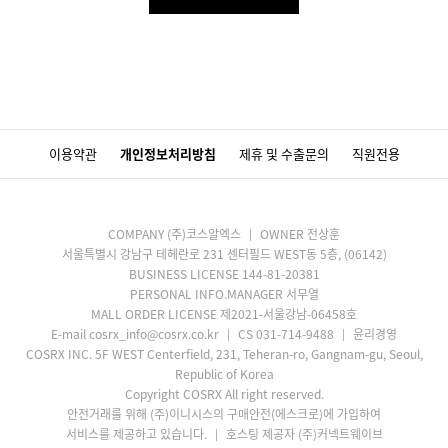
이용약관
개인정보처리방침
제휴 및 수출문의
직원전용
COMPANY (주)코스알엑스
OWNER 전상훈
서울특별시 강남구 테헤란로 231 센터필드 WEST동 5층, (06142)
BUSINESS LICENSE 144-81-20381
PERSONAL INFO.MANAGER 서무열
MALL ORDER LICENSE 제2021-서울강남-06458호
E-mail cosrx_info@cosrx.co.kr
CS 031-714-9488
윤리경영
COSRX INC. 5F WEST Centerfield, 231, Teheran-ro, Gangnam-gu, Seoul,
Republic of Korea
Copyright COSRX All right reserved.
안전거래를 위해 (주)이니시스의 구매안전(에스크로)에 가입하여
서비스를 제공하고 있습니다.
호스팅 제공자 (주)커넥트웨이브