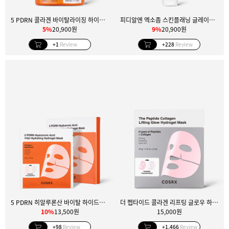
5 PDRN 콜라겐 바이탈라이징 하이드로겔 아이 패치
피디알엔 엑소좀 스킨플래닝 글레이즈 마스크
5%
20,900원
9%
20,900원
+1
Review
+228
Review
5 PDRN 히알루론산 바이탈 하이드레이팅 하이드로겔 마스크
더 펩타이드 콜라겐 리프팅 글로우 하이드로겔 마스크 3매입
10%
13,500원
15,000원
+98
Review
+1,466
Review