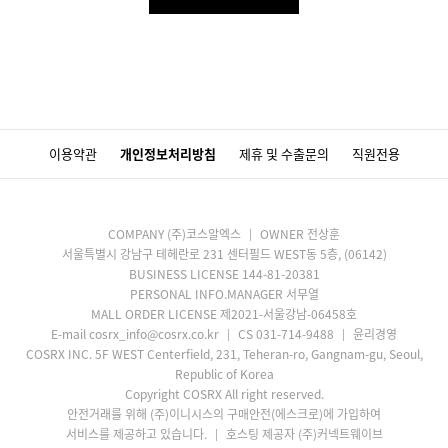
이용약관
개인정보처리방침
제휴 및 수출문의
직원전용
COMPANY (주)코스알엑스
OWNER 전상훈
서울특별시 강남구 테헤란로 231 센터필드 WEST동 5층, (06142)
BUSINESS LICENSE 144-81-20381
PERSONAL INFO.MANAGER 서무열
MALL ORDER LICENSE 제2021-서울강남-06458호
E-mail cosrx_info@cosrx.co.kr
CS 031-714-9488
윤리경영
COSRX INC. 5F WEST Centerfield, 231, Teheran-ro, Gangnam-gu, Seoul,
Republic of Korea
Copyright COSRX All right reserved.
안전거래를 위해 (주)이니시스의 구매안전(에스크로)에 가입하여
서비스를 제공하고 있습니다.
호스팅 제공자 (주)커넥트웨이브