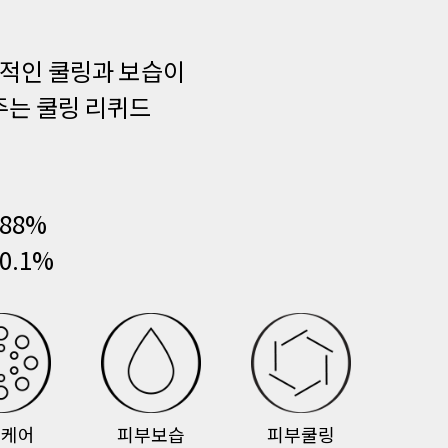
적인 쿨링과 보습이
주는 쿨링 리퀴드
88%
.1%
질케어
피부보습
피부쿨링