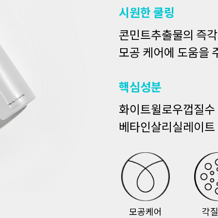
시원한 쿨링
콘민트추출물의 즉각
모공 케어에 도움을 
핵심성분
화이트윌로우껍질수 
베타인살리실레이트 0
모공케어
각