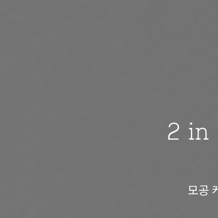
2 in
모공 