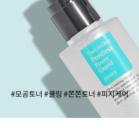
#모공토너 #쿨링 #쫀쫀토너 #피지케어