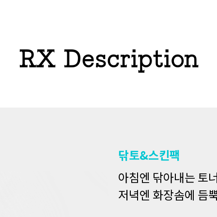
RX Description
닦토&스킨팩
아침엔 닦아내는 토너
저녁엔 화장솜에 듬