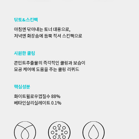
닦토&스킨팩
아침엔 닦아내는 토너 대용으로,
저녁엔 화장솜에 듬뿍 적셔 스킨팩으로
시원한 쿨링
콘민트추출물의 즉각적인 쿨링과 보습이
모공 케어에 도움을 주는 쿨링 리퀴드
핵심성분
화이트윌로우껍질수 88%
베타인살리실레이트 0.1%