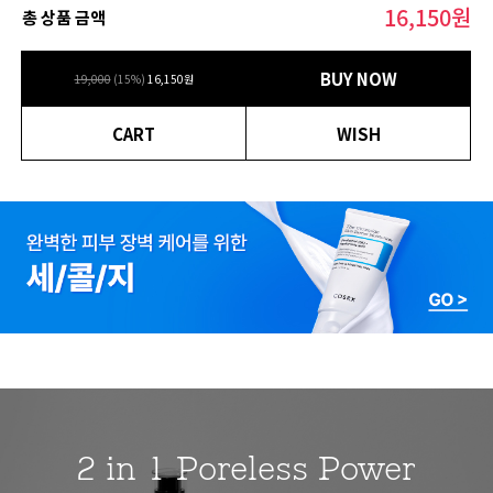
16,150
원
총 상품 금액
BUY NOW
19,000
(
15
%)
16,150
원
CART
WISH
2 in 1 Poreless Power