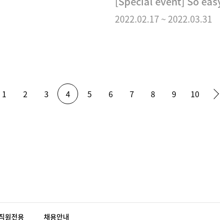
[Special event] So e
2022.02.17
~
2022.03.31
1
2
3
4
5
6
7
8
9
10
직원전용
채용안내